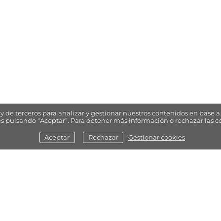
y de terceros para analizar y gestionar nuestros contenidos en base a 
s pulsando “Aceptar”. Para obtener más información o rechazar las c
Aceptar
Rechazar
Gestionar cookies
política de cookies